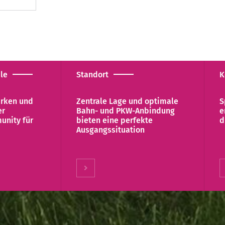
ile
Standort
K
ärken und
Zentrale Lage und optimale
S
er
Bahn- und PKW-Anbindung
e
unity für
bieten eine perfekte
d
Ausgangssituation