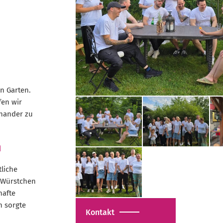
,
n Garten.
fen wir
nander zu
n
liche
 Würstchen
hafte
n sorgte
Kontakt