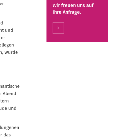
er
Wir freuen uns auf
Ihre Anfrage.
nd
cht und
rer
ollegen
en, wurde
omantische
en Abend
htern
eude und
elungenen
ur das