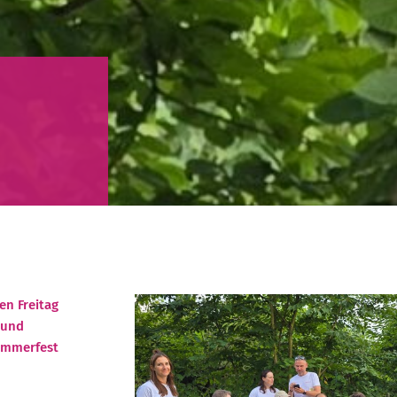
en Freitag
 und
Sommerfest