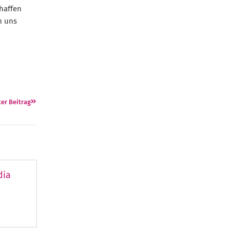
haffen
n uns
er Beitrag
dia