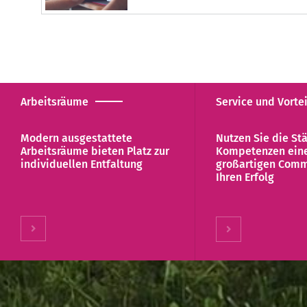
Arbeitsräume
Service und Vorte
Modern ausgestattete
Nutzen Sie die St
Arbeitsräume bieten Platz zur
Kompetenzen ein
individuellen Entfaltung
großartigen Comm
Ihren Erfolg