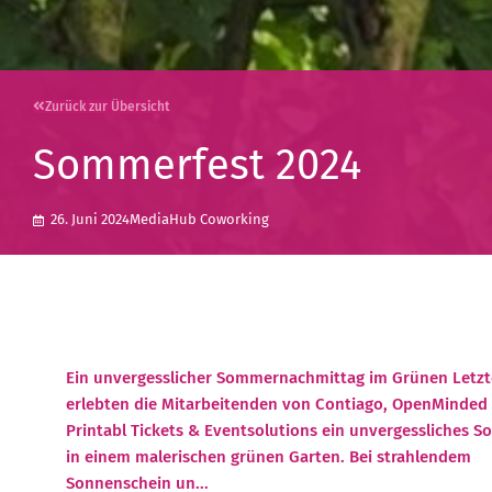
Zurück zur Übersicht
Sommerfest 2024
26. Juni 2024
MediaHub Coworking
Ein unvergesslicher Sommernachmittag im Grünen Letzt
erlebten die Mitarbeitenden von Contiago, OpenMinded
Printabl Tickets & Eventsolutions ein unvergessliches 
in einem malerischen grünen Garten. Bei strahlendem
Sonnenschein un...